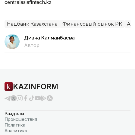
centralasiafintech.kz
Нацбанк Казахстана
Финансовый рынок РК
Ал
Диана Калманбаева
Автор
KAZINFORM
Разделы
Происшествия
Политика
Аналитика