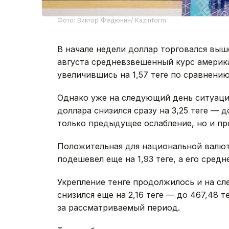
Фото: Виктор Федюнин/ Kazinform
В начале недели доллар торговался выше
августа средневзвешенный курс америка
увеличившись на 1,57 теңге по сравнен
Однако уже на следующий день ситуаци
доллара снизился сразу на 3,25 теңге — до
только предыдущее ослабление, но и пр
Положительная для национальной валют
подешевел еще на 1,93 теңге, а его сред
Укрепление тенге продолжилось и на с
снизился еще на 2,16 теңге — до 467,48 
за рассматриваемый период.