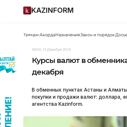
KAZINFORM
Акорда
Назначения
Закон и порядок
Дось
Тренды:
08:50, 13 Декабря 2024
Курсы валют в обменника
декабря
В обменных пунктах Астаны и Алмат
покупки и продажи валют: доллара, 
агентства Kazinform.