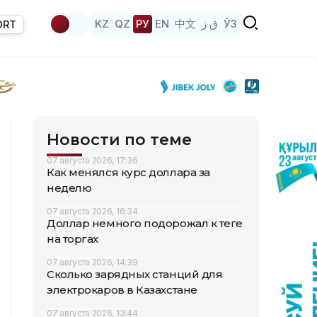
KZ
QZ
РУ
EN
中文
ق ز
ЎЗ
ORT
Новости по теме
07 августа 2026, 17:36
Как менялся курс доллара за
неделю
07 августа 2026, 16:34
Доллар немного подорожал к теңге
на торгах
07 августа 2026, 14:39
Сколько зарядных станций для
электрокаров в Казахстане
07 августа 2026, 13:44