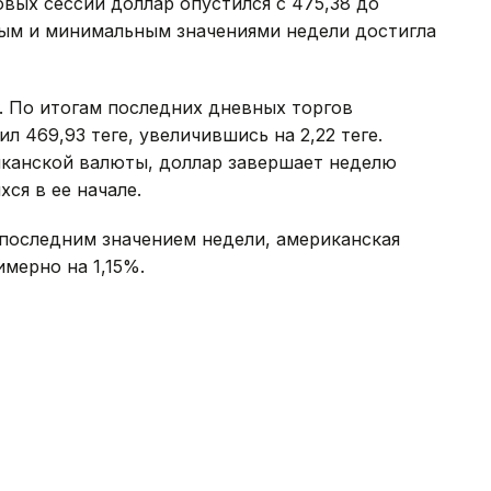
овых сессий доллар опустился с 475,38 до
ным и минимальным значениями недели достигла
. По итогам последних дневных торгов
469,93 теңге, увеличившись на 2,22 теңге.
канской валюты, доллар завершает неделю
ся в ее начале.
с последним значением недели, американская
имерно на 1,15%.