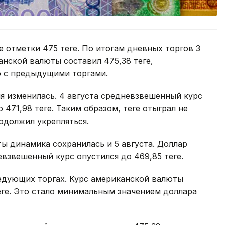
 отметки 475 теңге. По итогам дневных торгов 3
нской валюты составил 475,38 теңге,
ию с предыдущими торгами.
я изменилась. 4 августа средневзвешенный курс
 471,98 теңге. Таким образом, теңге отыграл не
одолжил укрепляться.
ы динамика сохранилась и 5 августа. Доллар
невзвешенный курс опустился до 469,85 теңге.
ледующих торгах. Курс американской валюты
теңге. Это стало минимальным значением доллара