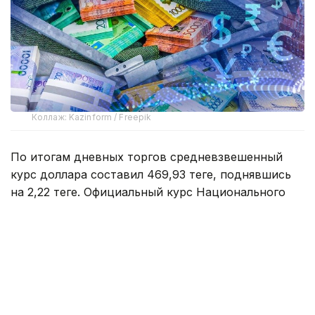
Коллаж: Kazinform / Freepik
По итогам дневных торгов средневзвешенный
курс доллара составил 469,93 теңге, поднявшись
на 2,22 теңге. Официальный курс Национального
банка на 6 августа установлен на уровне 467,48
теңге.
Согласно данным Kurs.kz, в обменных пунктах
Астаны доллар покупают по 466,97 теңге, продают
по 474,00 теңге. Евро можно приобрести по 535,00
теңге, а продать по 545,00 теңге. Рубль покупают по