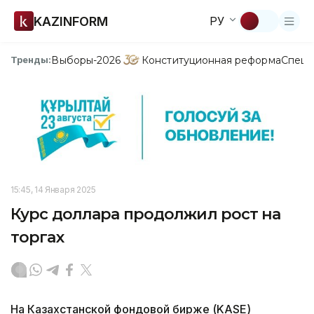
KAZINFORM
РУ
Выборы-2026
Конституционная реформа
Спецп
Тренды:
15:45, 14 Января 2025
Курс доллара продолжил рост на
торгах
На Казахстанской фондовой бирже (KASE)