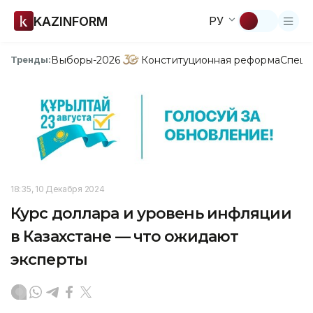
KAZINFORM
РУ
Выборы-2026
Конституционная реформа
Спецп
Тренды:
18:35, 10 Декабря 2024
Курс доллара и уровень инфляции
в Казахстане — что ожидают
эксперты