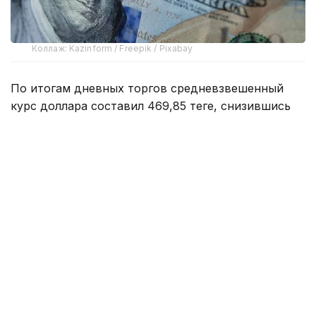
Коллаж: Kazinform / Freepik / Pixabay
По итогам дневных торгов средневзвешенный
курс доллара составил 469,85 теңге, снизившись
на 1,93 теңге. Официальный курс Национального
банка на 5 августа установлен на уровне 471,98
теңге.
Согласно данным Kurs.kz, в обменных пунктах
Астаны доллар покупают по 466,95 теңге, продают
по 473,95 теңге. Евро можно приобрести по 534,00
теңге, а продать по 544,00 теңге. Рубль покупают
по 5,55, а продают по 5,75 теңге.
В Алматы американскую валюту покупают
в среднем по 469,48 теңге, продают по 471,46
теңге. Евро торгуется в диапазоне 539,48 — 544,45