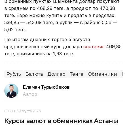
В обменных пунктах Шымкента доллар покупают
в среднем по 468,29 теңге, а продают по 470,38
теңге. Евро можно купить и продать в пределах
538,85 — 543,69 теңге, а рубль — в районе 5,56 —
5,62 теңге.
По итогам дневных торгов 5 августа
средневзвешенный курс доллара
составил
469,85
теңге, снизившись на 1,93 теңге.
Рубль
Валюта
Доллар
Тенге
Обменники
Ку
Еламан Турысбеков
Автор
08:21, 06 Августа 2026
Курсы валют в обменниках Астаны