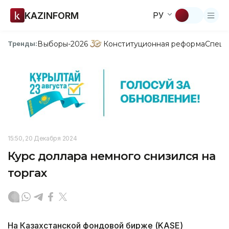
KAZINFORM
РУ
Выборы-2026
Конституционная реформа
Спецп
Тренды:
15:50, 20 Декабря 2024
Курс доллара немного снизился на
торгах
На Казахстанской фондовой бирже (KASE)