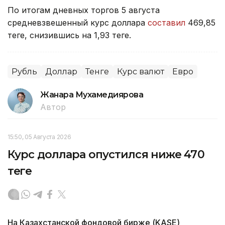
По итогам дневных торгов 5 августа
средневзвешенный курс доллара
составил
469,85
теңге, снизившись на 1,93 теңге.
Рубль
Доллар
Тенге
Курс валют
Евро
Жанара Мухамедиярова
Автор
15:50, 05 Августа 2026
Курс доллара опустился ниже 470
теңге
На Казахстанской фондовой бирже (KASE)