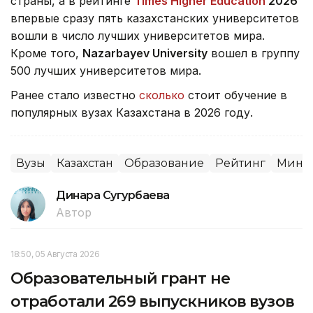
страны, а в рейтинге
Times Higher Education
2026
впервые сразу пять казахстанских университетов
вошли в число лучших университетов мира.
Кроме того,
Nazarbayev University
вошел в группу
500 лучших университетов мира.
Ранее стало известно
сколько
стоит обучение в
популярных вузах Казахстана в 2026 году.
Вузы
Казахстан
Образование
Рейтинг
Минна
Динара Сугурбаева
Автор
18:50, 05 Августа 2026
Образовательный грант не
отработали 269 выпускников вузов