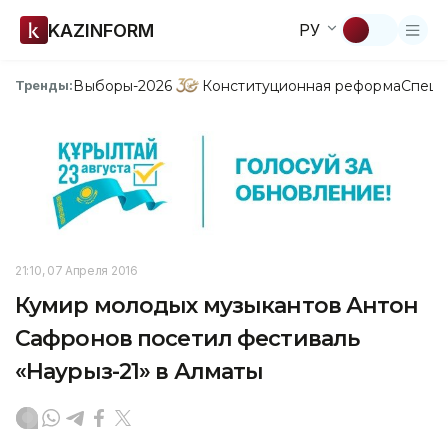
KAZINFORM
РУ
Выборы-2026
Конституционная реформа
Спецп
Тренды:
21:10, 07 Апреля 2016
Кумир молодых музыкантов Антон
Сафронов посетил фестиваль
«Наурыз-21» в Алматы