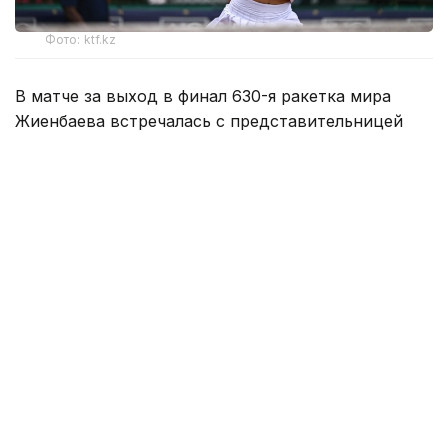
Фото: ktf.kz
В матче за выход в финал 630-я ракетка мира
Жиенбаева встречалась с представительницей
Японии Риной Сайго, занимающей 327-е место в
рейтинге WTA.
Матч продлился два сета и завершился победой
казахстанки со счетом — 6:1, 7:6 (7:5).
Таким образом, Жиенбаева вышла в финал
и за титул турнира поборется с болгарской
теннисисткой Изабеллой Шиниковой (442 WTA).
Как сообщалось ранее, сильнейшие юниоры Азии
сыграют
в Алматы за шанс попасть на «Ролан
Гаррос».