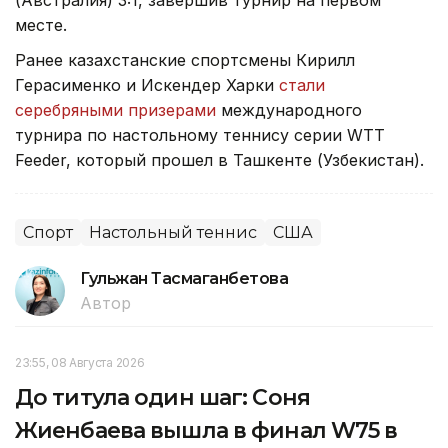
(Австралия) 3:1, завершив турнир на первом
месте.
Ранее казахстанские спортсмены Кирилл
Герасименко и Искендер Харки
стали
серебряными призерами
международного
турнира по настольному теннису серии WTT
Feeder, который прошел в Ташкенте (Узбекистан).
Спорт
Настольный теннис
США
Гульжан Тасмаганбетова
Автор
23:55, 08 Августа 2026
До титула один шаг: Соня
Жиенбаева вышла в финал W75 в