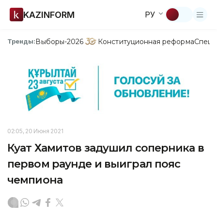
KAZINFORM
РУ
Выборы-2026
Конституционная реформа
Спецп
Тренды:
02:05, 20 Июня 2021
Куат Хамитов задушил соперника в
первом раунде и выиграл пояс
чемпиона