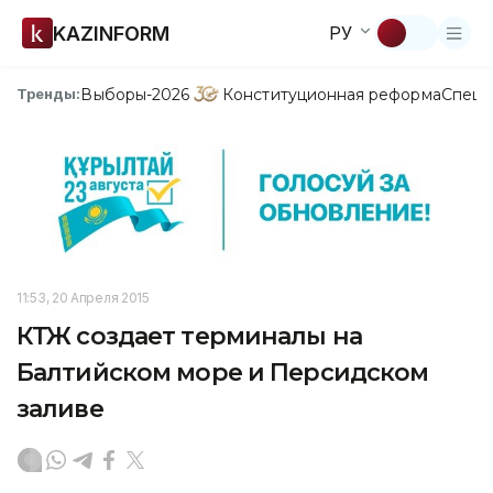
KAZINFORM
РУ
Выборы-2026
Конституционная реформа
Спецп
Тренды:
11:53, 20 Апреля 2015
КТЖ создает терминалы на
Балтийском море и Персидском
заливе