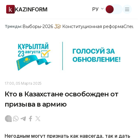
KAZINFORM
РУ
Выборы-2026
Конституционная реформа
Спецп
Тренды:
17:00, 05 Марта 2025
Кто в Казахстане освобожден от
призыва в армию
Негодным могут признать как навсегда, так и дать