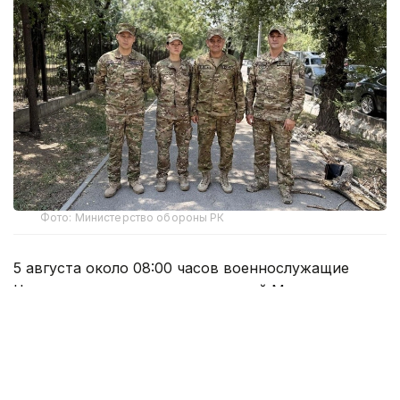
Фото: Министерство обороны РК
5 августа около 08:00 часов военнослужащие
Центра миротворческих операций Министерства
обороны Республики Казахстан подполковник
Батыр Туяков, майор Медет Махметов, капитан
Данияр Баймулдин и капитан Асем Абдраимова
проявили решительность и высокий