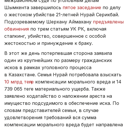
межрайонном суде по уголовным делам
Шымкента завершилось
пятое заседание
по делу
о жестоком убийстве 21-летней Нурай Серикбай.
Подозреваемому Шерхану Аймахану
предъявлены
обвинения
по трем статьям УК РК, включая
сталкинг, убийство, совершенное с особой
жестокостью и принуждение к браку.
В этот же день потерпевшая сторона заявила
один из крупнейших по размеру гражданских
исков в рамках уголовного процесса
в Казахстане. Семья Нурай потребовала взыскать
10 млрд теңге
компенсации морального вреда и 14
739 065 теңге материального ущерба. Также
заявлено ходатайство о наложении ареста на
имущество подсудимого в обеспечение иска. По
словам представителей семьи, в случае
удовлетворения требований вся сумма
компенсации морального вреда будет направлена