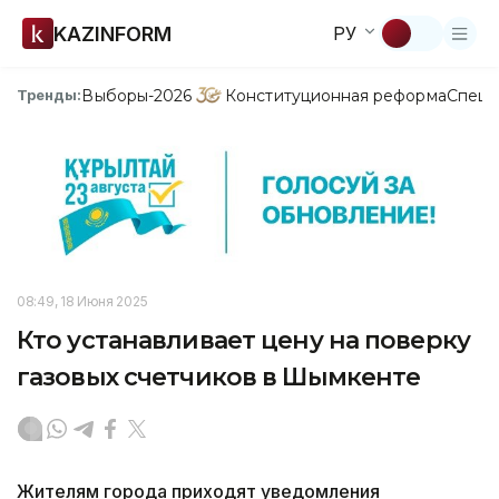
KAZINFORM
РУ
Выборы-2026
Конституционная реформа
Спецп
Тренды:
08:49, 18 Июня 2025
Кто устанавливает цену на поверку
газовых счетчиков в Шымкенте
Жителям города приходят уведомления