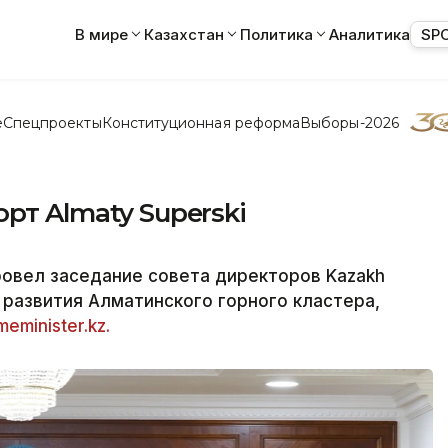
В мире
Казахстан
Политика
Аналитика
SP
е
Спецпроекты
Конституционная реформа
Выборы-2026
рт Almaty Superski
овел заседание совета директоров Kazakh
м развития Алматинского горного кластера,
meminister.kz.