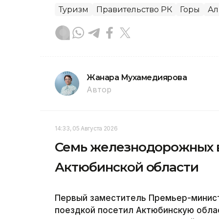
Туризм
Правительство РК
Горы
Ал
Жанара Мухамедиярова
Автор
14:33, 05 Августа 2026
Семь железнодорожных 
Актюбинской области
Первый заместитель Премьер-минист
поездкой посетил Актюбинскую облас