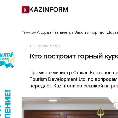
KAZINFORM
Акорда
Назначения
Закон и порядок
Дось
Тренды:
11:50, 03 Июня 2026
Кто построит горный куро
Премьер-министр Олжас Бектенов пр
Tourism Development Ltd. по вопроса
передает Kazinform со ссылкой на
pri