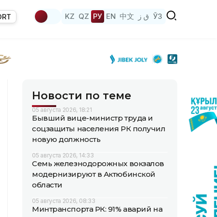
KZ
QZ
РУ
EN
中文
ق ز
ЎЗ
ORT
Новости по теме
05 августа 2026, 18:21
Бывший вице-министр труда и
соцзащиты населения РК получил
новую должность
05 августа 2026, 14:33
Семь железнодорожных вокзалов
модернизируют в Актюбинской
области
05 августа 2026, 08:33
Минтранспорта РК: 91% аварий на