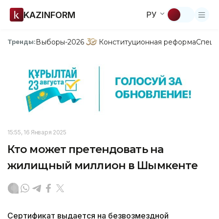
KAZINFORM
РУ
Выборы-2026
Конституционная реформа
Спецп
Тренды:
15:55, 16 Января 2025
Кто может претендовать на
жилищный миллион в Шымкенте
Сертификат выдается на безвозмездной