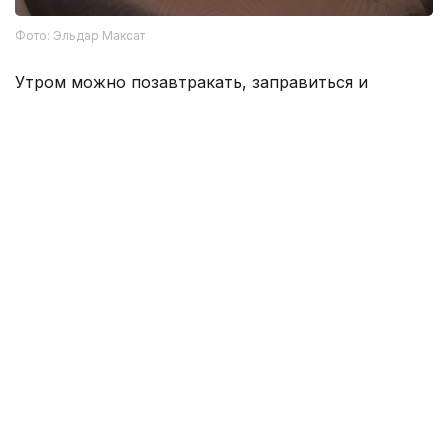
Фото: Эльдар Максат
Утром можно позавтракать, заправиться и
продолжить путь — дальше, знакомиться с
красотами Казахстана.
Семей
Туризм
Регионы
Внутренний туризм
Алексей Поляков
Автор
09:48, 07 Августа 2026
Более 3,1 млрд теңге направили на
обновление техники резервата