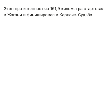
Этап протяженностью 161,9 километра стартовал
в Жагани и финишировал в Карпаче. Судьба
победы решилась в концовке гонки, где впереди
осталась группа из трех гонщиков.
На заключительном километре один
из соперников атаковал, а Кристиан Скарони стал
единственным, кто сумел ответить на этот рывок.
Гонщик казахстанской команды стремительно
сокращал отставание, однако до победы ему
не хватило совсем немного — Скарони
финишировал вторым.