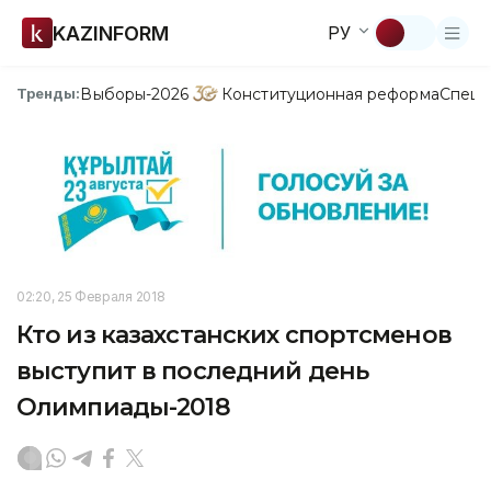
KAZINFORM
РУ
Выборы-2026
Конституционная реформа
Спецп
Тренды:
02:20, 25 Февраля 2018
Кто из казахстанских спортсменов
выступит в последний день
Олимпиады-2018