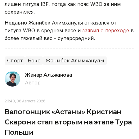
лишен титула IBF, тогда как пояс WBO за ним
сохранился.
Недавно Жанибек Алимханулы отказался от
титула WBO в среднем весе и
заявил о переходе
в
более тяжелый вес - суперсредний.
Спорт
Бокс
Жанибек Алимханулы
Жанар Альжанова
Автор
23:48, 06 Августа 2026
Велогонщик «Астаны» Кристиан
Скарони стал вторым на этапе Тура
Польши