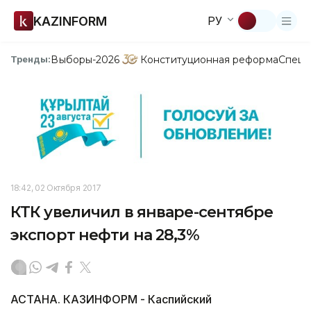
KAZINFORM
РУ
Выборы-2026
Конституционная реформа
Спецп
Тренды:
18:42, 02 Октября 2017
КТК увеличил в январе-сентябре
экспорт нефти на 28,3%
АСТАНА. КАЗИНФОРМ - Каспийский