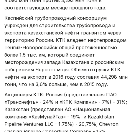
4,095 млн тонн против 3,293 млн тонн в
соответствующем месяце прошлого года.
Каспийский трубопроводный консорциум
учрежден для строительства трубопровода и
экспорта казахстанской нефти транзитом через
территорию России. КТК владеет нефтепроводом
Тенгиз-Новороссийск общей протяженностью
более 1,5 тыс. км, который соединяет
месторождения запада Казахстана с российским
побережьем Черного моря. Объем отгрузки КТК
нефти на экспорт в 2016 году составил 44,298 млн
тонн, что на 3,6% больше, чем в 2015 году.
Акционеры КТК: Россия (представленная ПАО
«Транснефть» - 24% и «КТК Компани» - 7%) - 31%;
Казахстан (представлен АО «Национальная
компания «КазМунайГаз» - 19%, и Kazakhstan
Pipeline Ventures LLC - 1,75%) - 20,75%; Chevron
Caspian Pipeline Consortium Company - 15%,