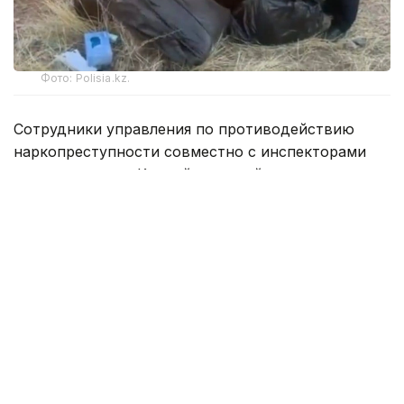
Фото: Polisia.kz.
Сотрудники управления по противодействию
наркопреступности совместно с инспекторами
отдела полиции Кордайского района остановили
автомобиль Hyundai Elantra на 215-м километре
автодороги Западная Европа — Западный Китай.
Как сообщили в полиции, водитель попытался
скрыться от правоохранителей и съехал с
проезжей части. При проверке установлено, что
он управлял автомобилем, не имея права
управления транспортным средством, а также
находился в состоянии наркотического опьянения.
Во время осмотра автомобиля служебно-