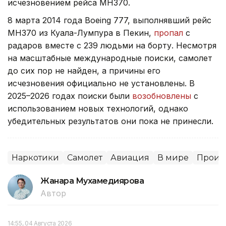
исчезновением рейса MH370.
8 марта 2014 года Boeing 777, выполнявший рейс
MH370 из Куала-Лумпура в Пекин,
пропал
с
радаров вместе с 239 людьми на борту. Несмотря
на масштабные международные поиски, самолет
до сих пор не найден, а причины его
исчезновения официально не установлены. В
2025–2026 годах поиски были
возобновлены
с
использованием новых технологий, однако
убедительных результатов они пока не принесли.
Наркотики
Самолет
Авиация
В мире
Проис
Жанара Мухамедиярова
Автор
14:55, 04 Августа 2026