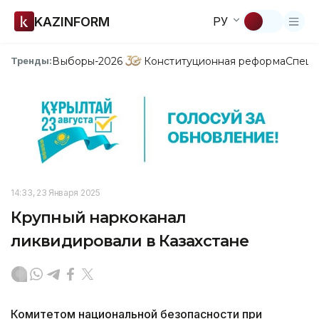
KAZINFORM
РУ
Выборы-2026
Конституционная реформа
Спецп
Тренды:
14:33, 23 Января 2025
Крупный наркоканал
ликвидировали в Казахстане
Комитетом национальной безопасности при