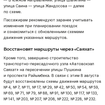
— В южном направлении: улица Шаляпина —
улица Саина — улица Жандосова — далее
по схеме.
Пассажирам рекомендуют заранее учитывать
изменения при планировании поездок
и ознакомиться с обновленными схемами
движения указанных маршрутов.
Восстановят маршруты через «Саяхат»
Кроме того, завершено строительство
транспортно-пересадочного узла «Автовокзал
Саяхат» на пересечении улицы Пушкина
и проспекта Райымбека. В связи с этим 8 августа
будут восстановлены схемы движения маршрутов
№ 4, № 7, № 11, № 17, № 29, № 42, № 50, № 54, № 59,
№ 69, № 71, № 79, № 88, № 91, № 100, № 117, № 133,
№ 141, № 203, № 207, № 208, № 222, № 228, № 232.