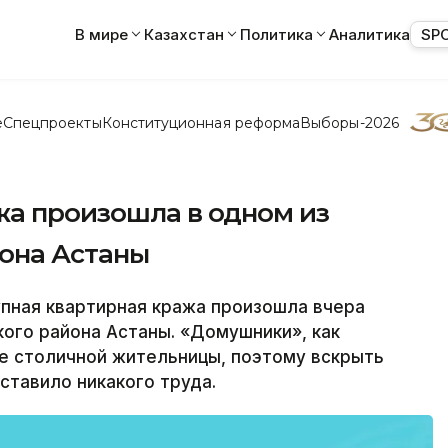
В мире
Казахстан
Политика
Аналитика
SP
е
Спецпроекты
Конституционная реформа
Выборы-2026
жа произошла в одном из
она Астаны
упная квартирная кража произошла вчера
ого района Астаны. «Домушники», как
е столичной жительницы, поэтому вскрыть
ставило никакого труда.