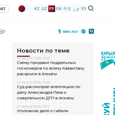
KZ
QZ
РУ
EN
中文
ق ز
ЎЗ
ORT
Новости по теме
07 августа 2026, 17:20
Схему продажи поддельных
госномеров по всему Казахстану
раскрыли в Алматы
07 августа 2026, 13:36
Суд рассмотрел апелляцию по
делу Александра Пака о
смертельном ДТП в Алматы
07 августа 2026, 12:13
Уголовное дело о гибели