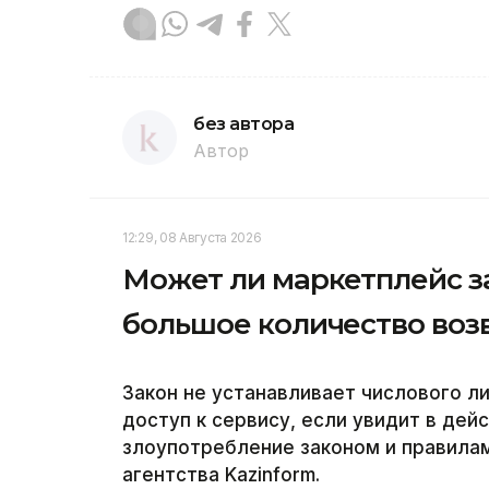
без автора
Автор
12:29, 08 Августа 2026
Может ли маркетплейс з
большое количество воз
Закон не устанавливает числового л
доступ к сервису, если увидит в дей
злоупотребление законом и правила
агентства Kazinform.