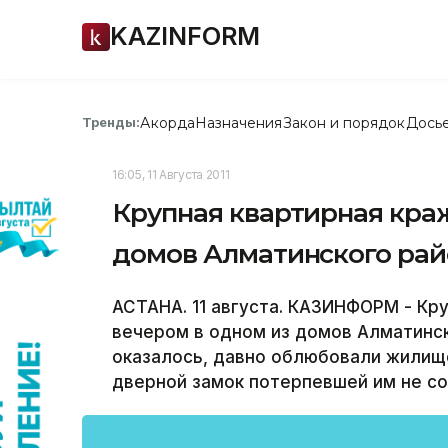
KAZINFORM
Акорда
Назначения
Закон и порядок
Дось
Тренды:
16:05, 11 Августа 2011
Крупная квартирная кра
домов Алматинского рай
АСТАНА. 11 августа. КАЗИНФОРМ - Кр
вечером в одном из домов Алматинск
оказалось, давно облюбовали жилищ
дверной замок потерпевшей им не со