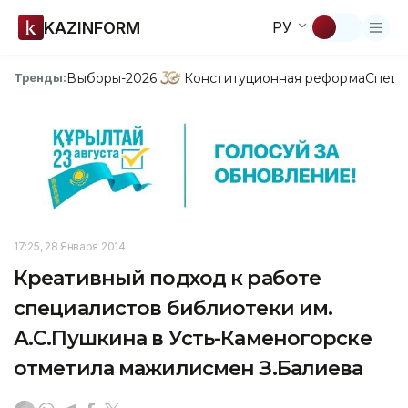
KAZINFORM
РУ
Выборы-2026
Конституционная реформа
Спецп
Тренды:
17:25, 28 Января 2014
Креативный подход к работе
специалистов библиотеки им.
А.С.Пушкина в Усть-Каменогорске
отметила мажилисмен З.Балиева