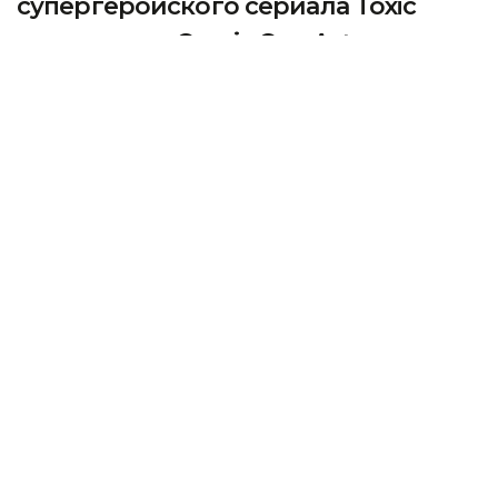
супергеройского сериала Toxic
показали на Comic Con Astana
Одним из открытий крупнейшего фестиваля
современной поп-культуры Центральной Азии
Comic Con Astana 2026 стал сериал о супергероях,
созданный онлайн-кинотеатром Freedom Кино
и ТВ. Его премьера состоится 10 сентября,
передает Kazinform.