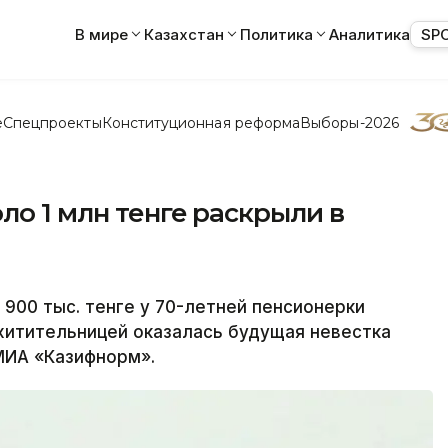
В мире
Казахстан
Политика
Аналитика
SP
е
Спецпроекты
Конституционная реформа
Выборы-2026
ло 1 млн тенге раскрыли в
00 тыс. тенге у 70-летней пенсионерки
хитительницей оказалась будущая невестка
МИА «Казифнорм».