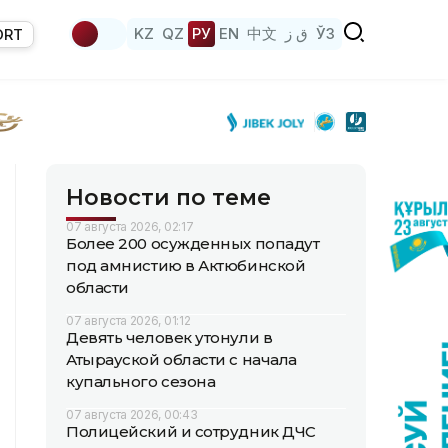
KZ
QZ
РУ
EN
中文
ق ز
ЎЗ
ORT
Новости по теме
07 августа 2026, 02:17
Более 200 осужденных попадут
под амнистию в Актюбинской
области
07 августа 2026, 01:12
Девять человек утонули в
Атырауской области с начала
купального сезона
07 августа 2026, 00:43
Полицейский и сотрудник ДЧС