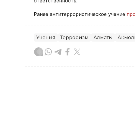
ответственность.
Ранее антитеррористическое учение
пр
Учения
Терроризм
Алматы
Акмол
Гульжан Тасмаганбетова
Автор
23:26, 05 Августа 2026
«Красят дорогу к приезд
области объяснили необ