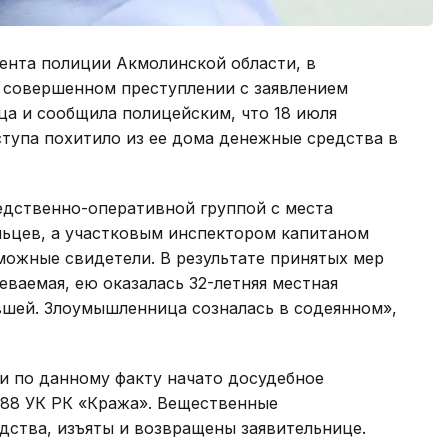
нта полиции Акмолинской области, в
 совершенном преступлении с заявлением
ца и сообщила полицейским, что 18 июля
тупа похитило из ее дома денежные средства в
дственно-оперативной группой с места
льцев, а участковым инспектором капитаном
жные свидетели. В результате принятых мер
ваемая, ею оказалась 32-летняя местная
вшей. Злоумышленница созналась в содеянном»,
 по данному факту начато досудебное
188 УК РК «Кража». Вещественные
дства, изъяты и возвращены заявительнице.