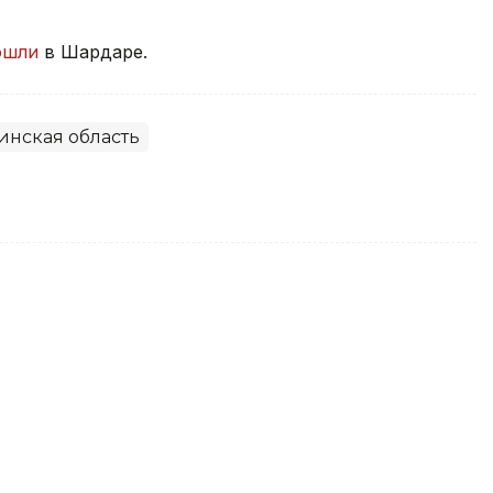
ошли
в Шардаре.
инская область
у акима?»: в Акмолинской
ычные работы