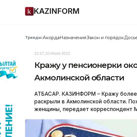
KAZINFORM
Акорда
Назначения
Закон и порядок
Дось
Тренды:
22:37, 20 Июля 2022
Кражу у пенсионерки око
Акмолинской области
АТБАСАР. КАЗИНФОРМ – Кражу более 9
раскрыли в Акмолинской области. По
женщины, передает корреспондент 