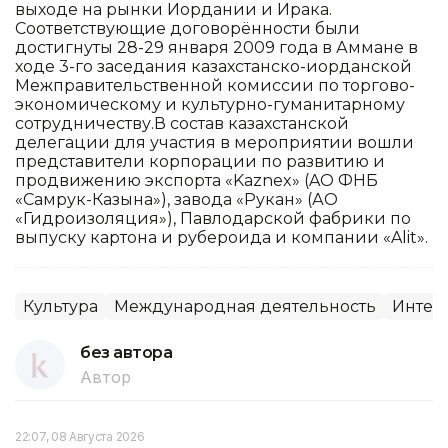
выходе на рынки Иордании и Ирака.
Соответствующие договорённости были
достигнуты 28-29 января 2009 года в Аммане в
ходе 3-го заседания казахстанско-иорданской
Межправительственной комиссии по торгово-
экономическому и культурно-гуманитарному
сотрудничеству.В состав казахстанской
делегации для участия в мероприятии вошли
представители корпорации по развитию и
продвижению экспорта «Kaznex» (AO ФНБ
«Самрук-Казына»), завода «Рукан» (АО
«Гидроизоляция»), Павлодарской фабрики по
выпуску картона и рубероида и компании «Alit».
Культура
Международная деятельность
Интег
без автора
Автор
22:07, 08 Августа 2026