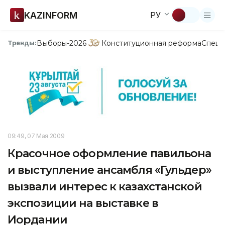
KAZINFORM
РУ
Выборы-2026
Конституционная реформа
Спецп
Тренды:
09:49, 07 Мая 2009
Красочное оформление павильона
и выступление ансамбля «Гульдер»
вызвали интерес к казахстанской
экспозиции на выставке в
Иордании