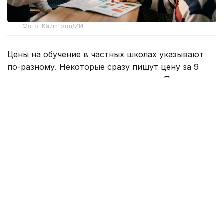
Фото: Kazinform/ИИ
Цены на обучение в частных школах указывают
по-разному. Некоторые сразу пишут цену за 9
месяцев, другие указывают за месяц. При этом,
дополнительно оплачивается вступительный
взнос, который может варьироваться в пределах
200-400 тысяч теңге. Также сверху предстоит
платить за питание, дополнительные кружки и так
называемые факультативы. Так что ограничиться
платой только за образовательную программу
вряд ли удастся.
Дешевле всего обучение в частных школах
удалось найти в Кызылорде. Здесь месяц знаний
может обойтись в скромные 25 тысяч теңге. При
этом есть варианты дороже — за 50 тысяч теңге.