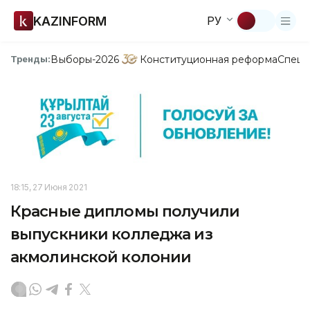
KAZINFORM
РУ
Выборы-2026
Конституционная реформа
Спецп
Тренды:
18:15, 27 Июня 2021
Красные дипломы получили
выпускники колледжа из
акмолинской колонии