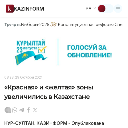
KAZINFORM
РУ
Выборы-2026
Конституционная реформа
Спецп
Тренды:
08:28, 29 Октября 2021
«Красная» и «желтая» зоны
увеличились в Казахстане
НУР-СУЛТАН. КАЗИНФОРМ - Опубликована