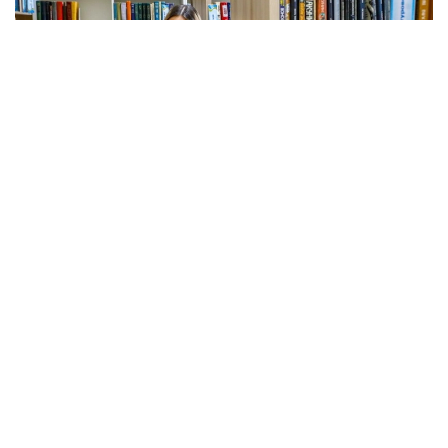
Фото: Александр Павский / Kazinform
Марафон «Читающая нация» стартует в сентябре.
Проект реализуется во исполнение Указа
Президента Республики Казахстан о развитии
культуры чтения.
Как сообщает столичный акимат, з
а 6 месяцев
участникам марафона предстоит прочитать 15
книг, а затем пройти тестирование и серию
интеллектуальных квизов. По итогам испытаний