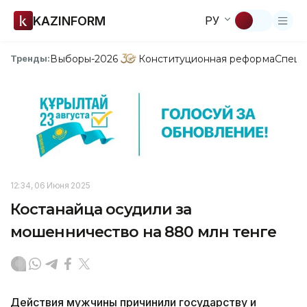
KAZINFORM
РУ
Выборы-2026
Конституционная реформа
Спецп
Тренды:
12:34, 06 Июня 2025
Костанайца осудили за
мошенничество на 880 млн тенге
Действия мужчины причинили государству и