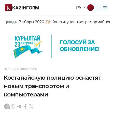
KAZINFORM
РУ
Выборы-2026
Конституционная реформа
Спецп
Тренды:
15:39, 27 Октября 2010
Костанайскую полицию оснастят
новым транспортом и
компьютерами