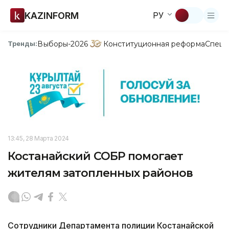
KAZINFORM
РУ
Выборы-2026
Конституционная реформа
Спецп
Тренды:
13:45, 28 Марта 2024
Костанайский СОБР помогает
жителям затопленных районов
Сотрудники Департамента полиции Костанайской