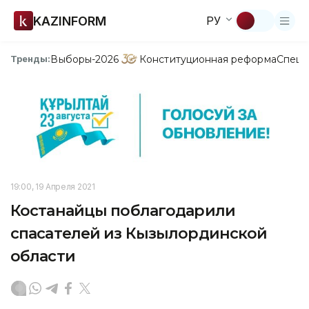
KAZINFORM
РУ
Выборы-2026
Конституционная реформа
Спецп
Тренды:
19:00, 19 Апреля 2021
Костанайцы поблагодарили
спасателей из Кызылординской
области