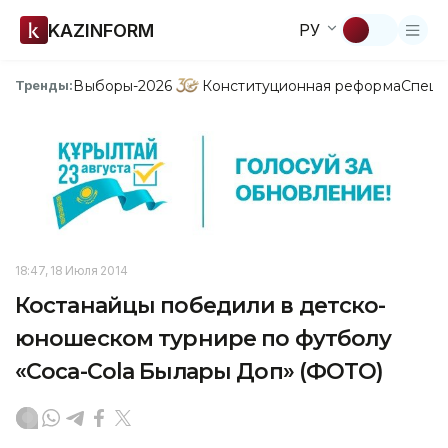
KAZINFORM
РУ
Выборы-2026
Конституционная реформа
Спецп
Тренды:
18:47, 18 Июля 2014
Костанайцы победили в детско-
юношеском турнире по футболу
«Coca-Cola Былғары Доп» (ФОТО)