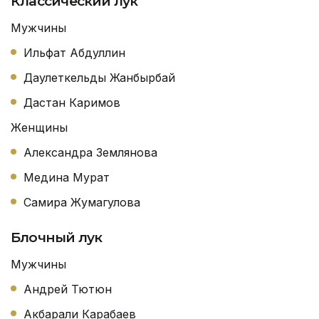
Классический лук
Мужчины
Ильфат Абдуллин
Даулеткельды Жанбырбай
Дастан Каримов
Женщины
Александра Землянова
Медина Мурат
Самира Жумагулова
Блочный лук
Мужчины
Андрей Тютюн
Акбарали Карабаев