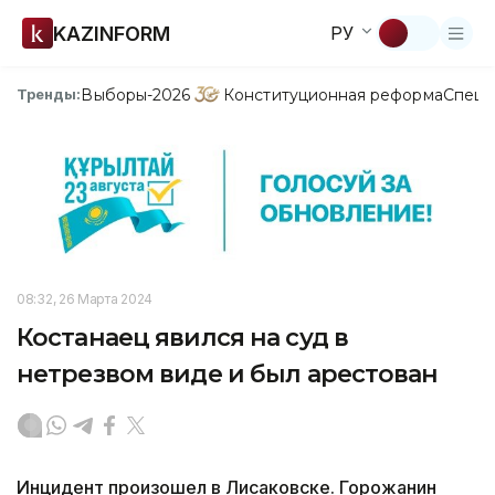
KAZINFORM
РУ
Выборы-2026
Конституционная реформа
Спецп
Тренды:
08:32, 26 Марта 2024
Костанаец явился на суд в
нетрезвом виде и был арестован
Инцидент произошел в Лисаковске. Горожанин