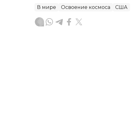
В мире
Освоение космоса
США
Жулдыз Атагельдиева
Автор
21:16, 06 Августа 2026
Лабораторию планетарно
Марс построят в Китае
Китай ведет подготовку к миссии по
грунта, в рамках которой построит 