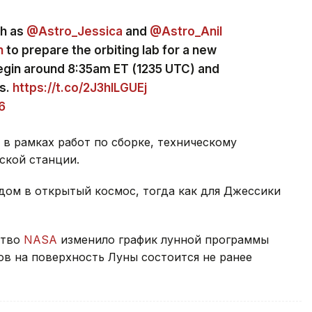
ch as
@Astro_Jessica
and
@Astro_Anil
n
to prepare the orbiting lab for a new
begin around 8:35am ET (1235 UTC) and
rs.
https://t.co/2J3hlLGUEj
6
 в рамках работ по сборке, техническому
ской станции.
дом в открытый космос, тогда как для Джессики
ство
NASA
изменило график лунной программы
в на поверхность Луны состоится не ранее