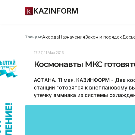
KAZINFORM
Акорда
Назначения
Закон и порядок
Дось
Тренды:
17:27, 11 Мая 2013
Космонавты МКС готовят
АСТАНА. 11 мая. КАЗИНФОРМ - Два к
станции готовятся к внеплановому в
утечку аммиака из системы охлажден