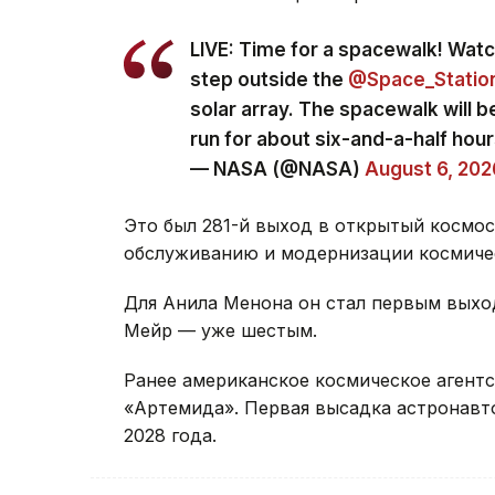
LIVE: Time for a spacewalk! Wat
step outside the
@Space_Statio
solar array. The spacewalk will 
run for about six-and-a-half hou
— NASA (@NASA)
August 6, 202
Это был 281-й выход в открытый космос
обслуживанию и модернизации космиче
Для Анила Менона он стал первым выхо
Мейр — уже шестым.
Ранее американское космическое агент
«Артемида». Первая высадка астронавто
2028 года.