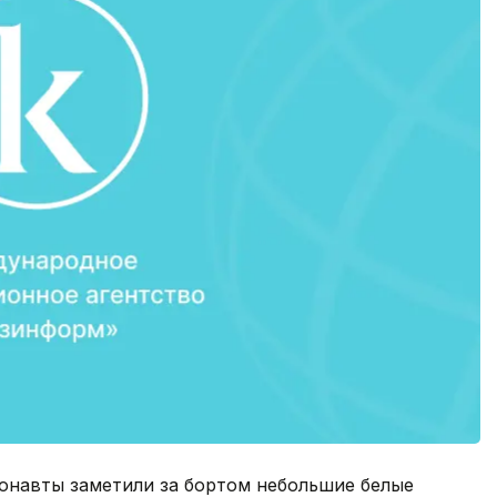
монавты заметили за бортом небольшие белые