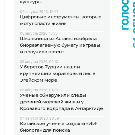
культуры
06 августа 2026, 12:44
Цифровые инструменты, которые
могут спасти жизнь
05 августа 2026, 15:55
Школьница из Астаны изобрела
биоразлагаемую бумагу из травы
и получила патент
05 августа 2026, 02:10
У берегов Турции нашли
крупнейший коралловый лес в
Эгейском море
05 августа 2026, 01:23
Ученые обнаружили следы
древней морской жизни у
Кровавого водопада в Антарктиде
04 августа 2026, 23:59
Китайские ученые создали «ИИ-
биолога» для поиска