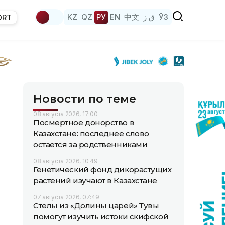
KZ
QZ
РУ
EN
中文
ق ز
ЎЗ
ORT
Новости по теме
08 августа 2026, 17:00
Посмертное донорство в
Казахстане: последнее слово
остается за родственниками
08 августа 2026, 10:49
Генетический фонд дикорастущих
растений изучают в Казахстане
07 августа 2026, 07:49
Стелы из «Долины царей» Тувы
помогут изучить истоки скифской