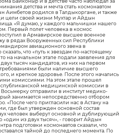
ома Байконыр и в детстве часто наблюдал за
оминания детства и мечта стать космонавтом
ын Аимбетов родился в Талдыкоргане, и также
Ради цели своей жизни Мухтар и Айдын
ища. «Я думаю, у каждого мальчишки нашего
ом. Первый полет человека в космос
 поступил в Армавирское высшее военное
ужу в рядах Вооруженных сил Республики
командиром авиационного звена в
сказать, что «путь к звездам по-настоящему
что на начальном этапе подали заявления для
 двух тысяч кандидатов, из них на первом
и требованиями были наличие высшего
ого, и крепкое здоровье. После этого начались
ми комиссиями. На этом этапе прошел
 республиканской медицинской комиссии в
 Восьмерку отправили в институт медико-
орый занимается непосредственно отбором
о. «После чего пригласили нас в Астану на
, где был утвержден основной состав
 двух человек выберут основной и дублирующий
р «один из двух тысяч», - говорит Айдын
тра подготовки космонавтов сказали, что
а оставался тайной до последнего момента. По