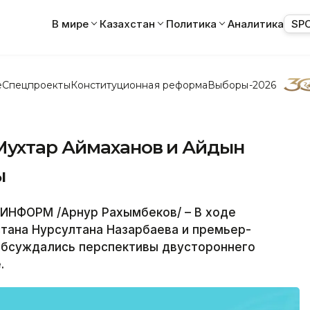
В мире
Казахстан
Политика
Аналитика
SP
е
Спецпроекты
Конституционная реформа
Выборы-2026
Мухтар Аймаханов и Айдын
ы
ИНФОРМ /Арнур Рахымбеков/ – В ходе
тана Нурсултана Назарбаева и премьер-
обсуждались перспективы двустороннего
.