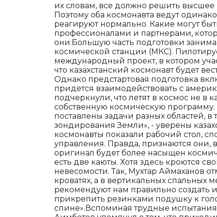
их словам, все должно решить высшее
Поэтому оба космонавта ведут одинако
реагируют нормально. Какие могут бы
профессионалами и партнерами, котор
они.Большую часть подготовки занима
космической станции (МКС). Пилотиру
международный проект, в котором учас
что казахстанский космонавт будет вес
Однако предстартовая подготовка вклю
придется взаимодействовать с амери
подчеркнули, что летят в космос не в к
собственную космическую программу. 
поставлены задачи разных областей, в
зондирования Земли», - уверены казах
космонавты показали рабочий стол, с
управления. Правда, признаются они, 
оригинал будет более насыщен космич
есть две каюты. Хотя здесь кроются св
невесомости. Так, Мухтар Аймаханов отм
кроватях, а в вертикальных спальных
рекомендуют нам правильно создать 
прикрепить резинками подушку к голо
спине».Вспоминая трудные испытания 