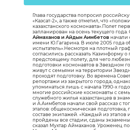
Глава государства попросил российск
«Казсат-2», а также отметил, что «поло
казахстанского космонавта».Полет пер
запланирован на осень текущего года.
Аймаханов и Айдын Аимбетов
начали 
имени Ю.Гагарина. В июле 2005 года 
испытатель».Несмотря на плотный граф
согласились рассказать Казинформу о 
предстоящему полету, для чего любез
подготовки космонавтов в Звездном г
живут с семьями на территории Звездно
проходят подготовку. Во времена Сов
репортажи из закрытого города, однак
упоминаться лишь с начала 1990-х год
многие российские космонавты с семь
служебного жилья казахстанцев в зна
и А.Аимбетов начали свой рассказ с тог
этапов: общекосмическая подготовка, п
составе экипажей. «Каждый из этапов 
пройдены все стадии, сданы экзамены
сказал Мухтар Аймаханов. Уроженец 