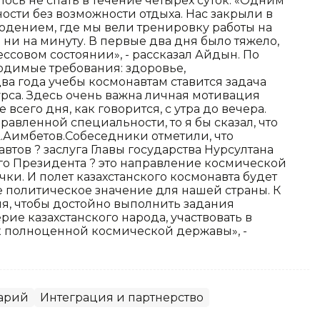
ось не спать в течение четырех суток. «Одним
ности без возможности отдыха. Нас закрыли в
дением, где мы вели тренировку работы на
 ни на минуту. В первые два дня было тяжело,
ссовом состоянии», - рассказал Айдын. По
одимые требования: здоровье,
два года учебы космонавтам ставится задача
рса. Здесь очень важна личная мотивация
 всего дня, как говорится, с утра до вечера.
равленной специальности, то я бы сказал, что
 А.Аимбетов.Собеседники отметили, что
втов ? заслуга Главы государства Нурсултана
го Президента ? это направление космической
ки. И полет казахстанского космонавта будет
е политическое значение для нашей страны. К
ия, чтобы достойно выполнить задания
ие казахстанского народа, участвовать в
к полноценной космической державы», -
арий
Интеграция и партнерство