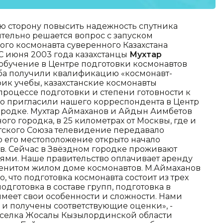
ую сторону повысить надежность спутника
жительно решается вопрос с запуском
вого космонавта суверенного Казахстана
 С июня 2003 года казахстанцы
Мухтар
обучение в Центре подготовки космонавтов
оба получили квалификацию «космонавт-
ик учебы, казахстанские космонавты
процессе подготовки и степени готовности к
но пригласили нашего корреспондента в Центр
ородке. Мухтар Аймаханов и Айдын Аимбетов
го городка, в 25 километрах от Москвы, где и
етского Союза телевидение передавало
о его местоположение открыто начало
ов. Сейчас в Звёздном городке проживают
ями. Наше правительство оплачивает аренду
менитом жилом доме космонавтов. М.Аймаханов
о, что подготовка космонавта состоит из трех
одготовка в составе групп, подготовка в
имеет свои особенности и сложности. Нами
 и получены соответствующие оценки», -
поселка Жосалы Кызылординской области