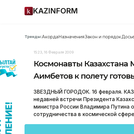
KAZINFORM
Акорда
Назначения
Закон и порядок
Дось
Тренды:
15:23, 16 Февраля 2009
Космонавты Казахстана 
Аимбетов к полету готов
ЗВЕЗДНЫЙ ГОРОДОК. 16 февраля. КАЗ
недавней встречи Президента Казахс
министра России Владимира Путина 
сотрудничества в космической сфере