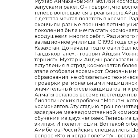
Мухтар Аймаханов жил вблизи космодр
запусками ракет. Он говорит, что восп
теперь воплощается в реальность.Айд
с детства мечтал полететь в космос. 
окончили разные военные летные учил
поколения была мечта стать космонавт
воодушевил многих ребят. Ради этого
авиационное училище. С 1993 года сл
Казахстан. До начала подготовки был 
Талдыкоргане», - говорит Айдын.Можно 
тернист». Мухтар и Айдын рассказали, 
вступления в отряд космонавтов более
этапе отобрали восемьсот. Основным
образования, не обязательно техническ
проверки региональными медицински
значительный отсев кандидатов, и к
Алматы осталось восемь претендентов.
биологических проблем г.Москвы, кот
космонавтов. Эту стадию прошло четвер
заседание межведомственной комиссии
обучения из двух человек. Теперь из
экипаж. И полетит один. Вот такой отбо
Аимбетов.Российские специалисты Цен
вопрос «Кто и когда полетит?» - всегд