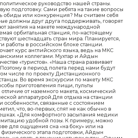
 политическое руководство нашей страны.
вую подготовку. Сами ребята на такие вопросы
ть обиды или конкуренция? Мы считаем себя
ые должны друг друга поддерживать, говорят
ют занятия на макете международной
емая орбитальная станция, по-настоящему
твуют шестнадцать стран мира. Планируется,
ти работы в российском блоке станции.
чает курс английского языка, ведь на МКС
канскими коллегами. Мухтар и Айдын
ачестве «туристов». «Наша страна развивает
Поэтому в период полета перед нами будут
 том числе по проекту Дистанционного
станцы. Во время экскурсии по макету МКС
пособы приготовления пищи, пульты
в отличие от наземного макета, космический
еской аппаратурой.Для отдыха на станции
ои особенности, связанные с состоянием
етил, что, во-первых, спят не как обычно в
 мешках. «Для комфортного засыпания медики
имитацию удобной позы. К примеру, можно
ве для ощущения сна «на боку» или на
физического этапа подготовки, Айдын