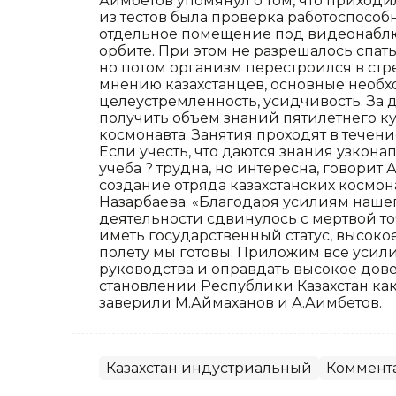
Аимбетов упомянул о том, что приходил
из тестов была проверка работоспособ
отдельное помещение под видеонаблю
орбите. При этом не разрешалось спать
но потом организм перестроился в стре
мнению казахстанцев, основные необх
целеустремленность, усидчивость. За 
получить объем знаний пятилетнего ку
космонавта. Занятия проходят в течение
Если учесть, что даются знания узконап
учеба ? трудна, но интересна, говорит
создание отряда казахстанских космона
Назарбаева. «Благодаря усилиям наше
деятельности сдвинулось с мертвой точ
иметь государственный статус, высоко
полету мы готовы. Приложим все усил
руководства и оправдать высокое довер
становлении Республики Казахстан ка
заверили М.Аймаханов и А.Аимбетов.
Казахстан индустриальный
Коммент