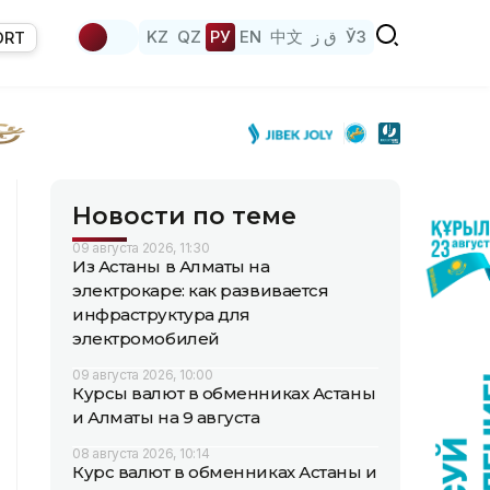
KZ
QZ
РУ
EN
中文
ق ز
ЎЗ
ORT
Новости по теме
09 августа 2026, 11:30
Из Астаны в Алматы на
электрокаре: как развивается
инфраструктура для
электромобилей
09 августа 2026, 10:00
Курсы валют в обменниках Астаны
и Алматы на 9 августа
08 августа 2026, 10:14
Курс валют в обменниках Астаны и