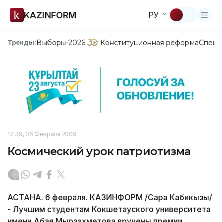
KAZINFORM
РУ
Выборы-2026
Конституционная реформа
Спецп
Тренды:
17:39, 06 Февраля 2009
Космический урок патриотизма
АСТАНА. 6 февраля. КАЗИНФОРМ /Сара Кабикызы/
- Лучшим студентам Кокшетауского университета
имени Абая Мырзахметова вручены премии