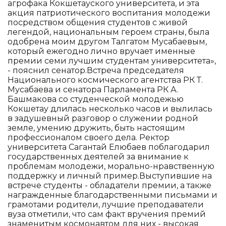
агрофака Кокшетауского университета, и эта
акция патриотического воспитания молодежи
посредством общения студентов с живой
легендой, национальным героем страны, была
одобрена моим другом Талгатом Мусабаевым,
который ежегодно лично вручает именные
премии семи лучшим студентам университета»,
- пояснил сенатор.Встреча председателя
Национального космического агентства РК Т.
Мусабаева и сенатора Парламента РК А.
Башмакова со студенческой молодежью
Кокшетау длилась несколько часов и вылилась
в задушевный разговор о служении родной
земле, умению дружить, быть настоящим
профессионалом своего дела. Ректор
университета Сагантай Елюбаев поблагодарил
государственных деятелей за внимание к
проблемам молодежи, морально-нравственную
поддержку и личный пример.Выступившие на
встрече студенты - обладатели премии, а также
награжденные благодарственными письмами и
грамотами родители, лучшие преподаватели
вуза отметили, что сам факт вручения премий
знаменитым космонавтом для них - высокая