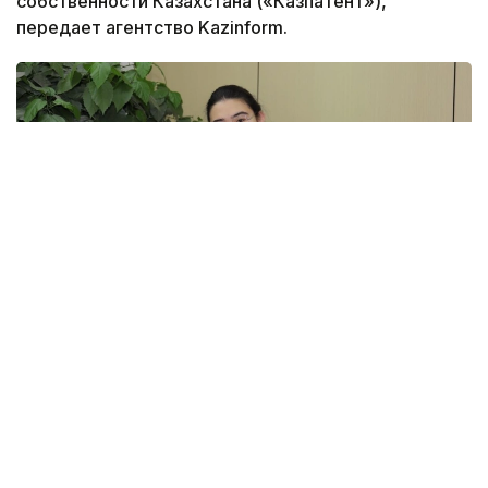
собственности Казахстана («Казпатент»),
передает агентство Kazinform.
Фото: из личного архива З. Жусупбековой
В настоящее время Зайна работает над
коммерциализацией своего проекта, а также
разрабатывает цифровую карту лечебных грязей