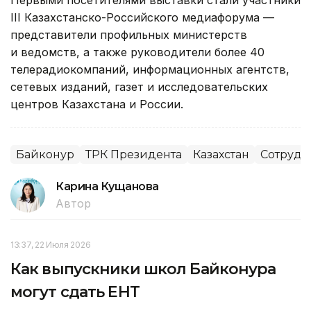
Первыми посетителями выставки стали участники
III Казахстанско-Российского медиафорума —
представители профильных министерств
и ведомств, а также руководители более 40
телерадиокомпаний, информационных агентств,
сетевых изданий, газет и исследовательских
центров Казахстана и России.
Байконур
ТРК Президента
Казахстан
Сотрудн
Карина Кущанова
Автор
13:37, 22 Июля 2026
Как выпускники школ Байконура
могут сдать ЕНТ