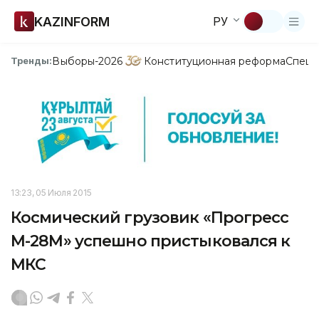
KAZINFORM
РУ
Выборы-2026
Конституционная реформа
Спецп
Тренды:
13:23, 05 Июля 2015
Космический грузовик «Прогресс
М-28М» успешно пристыковался к
МКС