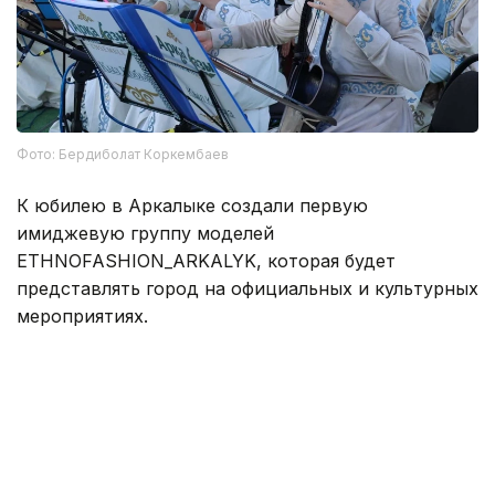
Фото: Бердиболат Коркембаев
К юбилею в Аркалыке создали первую
имиджевую группу моделей
ETHNOFASHION_ARKALYK, которая будет
представлять город на официальных и культурных
мероприятиях.
— Это не разовый проект. В дальнейшем
группа будет представлять Аркалык
на различных мероприятиях, — рассказала
руководитель ETHNO FASHION Сауле
Кабидулова.