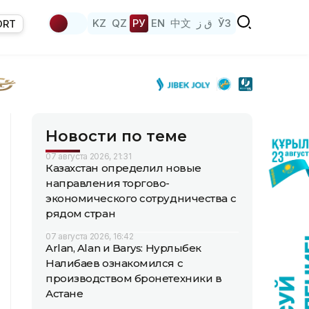
KZ
QZ
РУ
EN
中文
ق ز
ЎЗ
ORT
Новости по теме
07 августа 2026, 21:31
Казахстан определил новые
направления торгово-
экономического сотрудничества с
рядом стран
07 августа 2026, 16:42
Arlan, Alan и Barys: Нурлыбек
Налибаев ознакомился с
производством бронетехники в
Астане