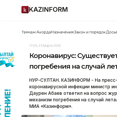
KAZINFORM
Акорда
Назначения
Закон и порядок
Дось
Тренды:
17:00, 23 Марта 2020
Коронавирус: Существуе
погребения на случай ле
НУР-СУЛТАН. КАЗИНФОРМ - На пресс-
коронавирусной инфекции министр и
Даурен Абаев ответил на вопрос жу
механизм погребения на случай лета
МИА «Казинформ».