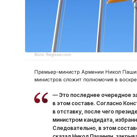
Фото: Regisser.com
Премьер-министр Армении Никол Пашин
министров сложит полномочия в воскре
— Это последнее очередное з
в этом составе. Согласно Кон
в отставку, после чего презид
министром кандидата, избран
Следовательно, в этом состав
сказал Никол Пашинян, закрыв