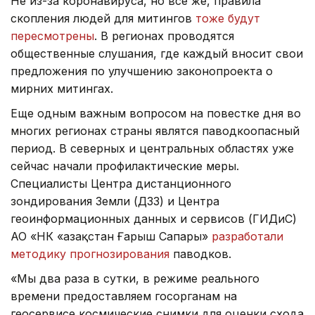
Не из-за коронавируса, но все же, правила
скопления людей для митингов
тоже будут
пересмотрены
. В регионах проводятся
общественные слушания, где каждый вносит свои
предложения по улучшению законопроекта о
мирних митингах.
Еще одным важным вопросом на повестке дня во
многих регионах страны являтся паводкоопасный
период. В северных и центральных областях уже
сейчас начали профилактические меры.
Специалисты Центра дистанционного
зондирования Земли (ДЗЗ) и Центра
геоинформационных данных и сервисов (ГИДиС)
АО «НК «Қазақстан Ғарыш Сапары»
разработали
методику прогнозирования
паводков.
«Мы два раза в сутки, в режиме реального
времени предоставляем госорганам на
геосервисе космические снимки для оценки схода