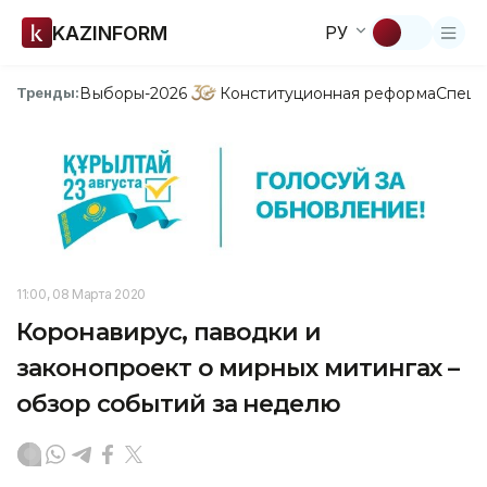
KAZINFORM
РУ
Выборы-2026
Конституционная реформа
Спецп
Тренды:
11:00, 08 Марта 2020
Коронавирус, паводки и
законопроект о мирных митингах –
обзор событий за неделю