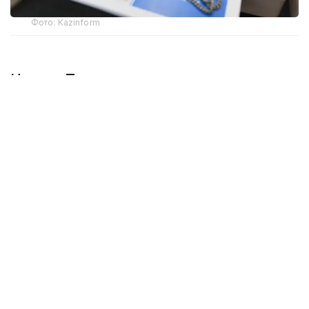
Фото: Kazinform
Неделя Президента
В начале недели Касым-Жомарт Токаев принял
участие в очередном
заседании Высшего
Евразийского экономического совета (ВЕЭС)
,
которое состоялось в Санкт-Петербурге. Главы
государств обсудили основные задачи
и ключевые направления дальнейшего развития
интеграционных процессов в рамках
Евразийского экономического союза, планы
международного сотрудничества организации
на 2024 год.
Президент подписал
Указ
«О некоторых вопросах
административно-территориального устройства