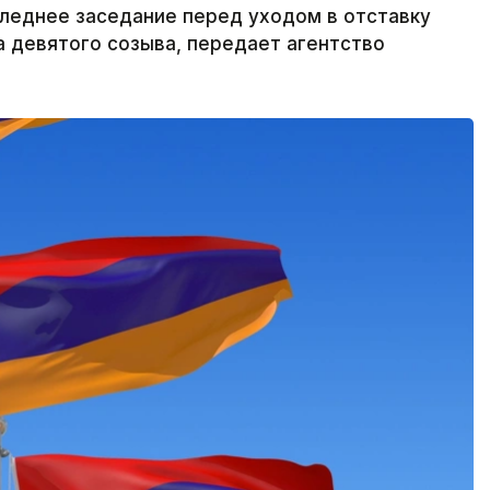
леднее заседание перед уходом в отставку
а девятого созыва, передает агентство