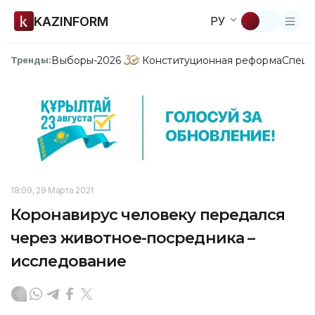
KAZINFORM
РУ
Выборы-2026
Конституционная реформа
Спецп
Тренды:
18:09, 29 Марта 2021
Коронавирус человеку передался
через животное-посредника –
исследование