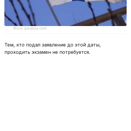
Фото: pixabay.com
Тем, кто подал заявление до этой даты,
проходить экзамен не потребуется.
По данным Yle, в ходе экзамена будут проверять
знания об устройстве финского общества и его
основных принципах. Вопросы будут касаться
законодательства, основных прав человека,
равенства, а также истории и культуры страны.
Экзамен будет проходить в электронном виде
на финском или шведском языках, его могут сдать
люди трудоспособного возраста — от 18
до 65 лет. От сдачи экзамена освобождаются те,