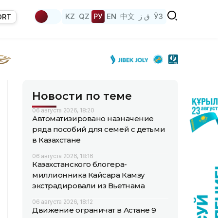
KZ
QZ
РУ
EN
中文
ق ز
ЎЗ
ORT
Новости по теме
06 августа 2026, 18:20
Автоматизировано назначение
ряда пособий для семей с детьми
в Казахстане
06 августа 2026, 18:16
Казахстанского блогера-
миллионника Кайсара Камзу
экстрадировали из Вьетнама
06 августа 2026, 18:12
Движение ограничат в Астане 9