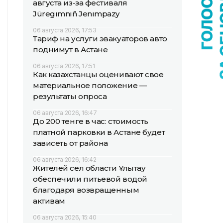
августа из-за фестиваля
Jüregımnıñ Jenımpazy
06 августа 2026, 17:53
Тариф на услуги эвакуаторов авто
поднимут в Астане
06 августа 2026, 17:51
Как казахстанцы оценивают свое
материальное положение —
результаты опроса
06 августа 2026, 16:47
До 200 тенге в час: стоимость
платной парковки в Астане будет
зависеть от района
06 августа 2026, 16:42
Жителей сел области Ұлытау
обеспечили питьевой водой
благодаря возвращенным
активам
06 августа 2026, 15:40