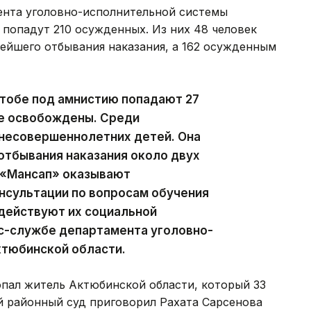
ента уголовно-исполнительной системы
попадут 210 осужденных. Из них 48 человек
ейшего отбывания наказания, а 162 осужденным
ктобе под амнистию попадают 27
же освобождены. Среди
несовершеннолетних детей. Она
отбывания наказания около двух
 «Мансап» оказывают
сультации по вопросам обучения
одействуют их социальной
сс-службе департамента уголовно-
ктюбинской области.
опал житель Актюбинской области, который 33
й районный суд приговорил Рахата Сарсенова