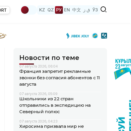
KZ
QZ
РУ
EN
中文
ق ز
ЎЗ
ORT
Новости по теме
07 августа 2026, 06:04
Франция запретит рекламные
звонки без согласия абонентов с 11
августа
07 августа 2026, 05:09
Школьники из 22 стран
отправились в экспедицию на
Северный полюс
07 августа 2026, 04:23
Хиросима призвала мир не