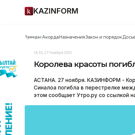
KAZINFORM
Акорда
Назначения
Закон и порядок
Дось
Тренды:
14:32, 27 Ноября 2012
Королева красоты погиб
АСТАНА. 27 ноября. КАЗИНФОРМ - Ко
Синалоа погибла в перестрелке межд
этом сообщает Утро.ру со ссылкой на