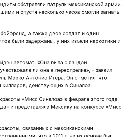
бандиты обстреляли патруль мексиканской армии.
шими и спустя несколько часов смогли загнать
е бойфренд, а также двое солдат и один
тов были задержаны, у них изъяли наркотики и
йден автомат. «Она была с бандой
участвовала ли она в перестрелке», - заявил
ль Марко Антонио Игера. Он отметил, что
м киллеров, действующих в Синалоа.
красоты «Мисс Синалоа» в феврале этого года.
ода» и представляла Мексику на конкурсе «Мисс
красоты, связанных с мексиканскими
страненными, что в 2011 г. на их основе был