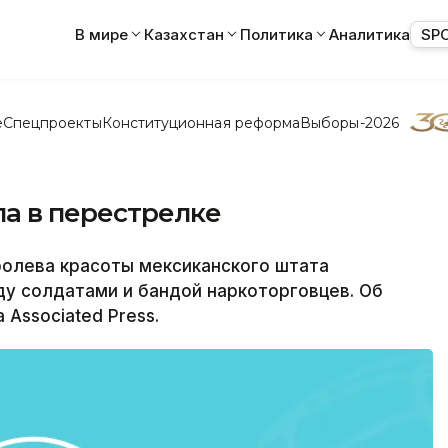
В мире
Казахстан
Политика
Аналитика
SP
е
Спецпроекты
Конституционная реформа
Выборы-2026
ла в перестрелке
ролева красоты мексиканского штата
у солдатами и бандой наркоторговцев. Об
 Associated Press.