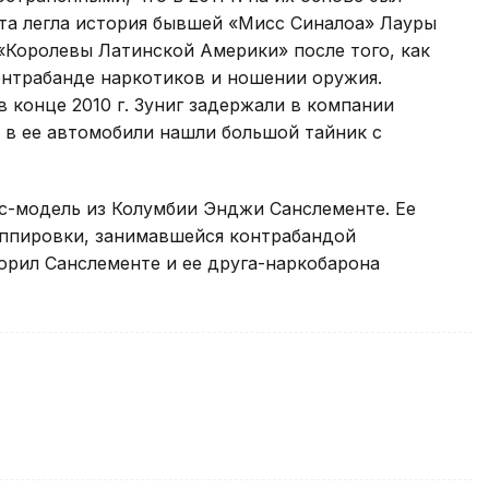
ета легла история бывшей «Мисс Синалоа» Лауры
 «Королевы Латинской Америки» после того, как
онтрабанде наркотиков и ношении оружия.
 конце 2010 г. Зуниг задержали в компании
 в ее автомобили нашли большой тайник с
экс-модель из Колумбии Энджи Санслементе. Ее
уппировки, занимавшейся контрабандой
орил Санслементе и ее друга-наркобарона