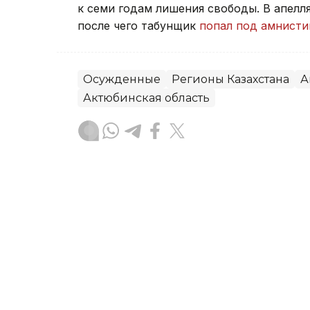
к семи годам лишения свободы. В апел
после чего табунщик
попал под амнист
Осужденные
Регионы Казахстана
А
Актюбинская область
Данагуль Карбаева
Автор
21:55, 06 Августа 2026
Экономика правил и защ