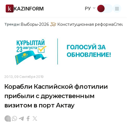
KAZINFORM
РУ
Выборы-2026
Конституционная реформа
Спецп
Тренды:
20:13, 09 Сентября 2019
Корабли Каспийской флотилии
прибыли с дружественным
визитом в порт Актау