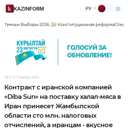
KAZINFORM
РУ
Выборы-2026
Конституционная реформа
Спецп
Тренды:
19:11, 27 Ноября 2010
Контракт с иранской компанией
«Diba Sun» на поставку халал-мяса в
Иран принесет Жамбылской
области сто млн. налоговых
отчислений, а иранцам - вкусное