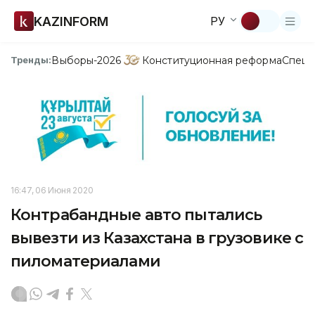
KAZINFORM
РУ
Выборы-2026
Конституционная реформа
Спецп
Тренды:
16:47, 06 Июня 2020
Контрабандные авто пытались
вывезти из Казахстана в грузовике с
пиломатериалами