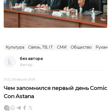
Культура
Связь, ТВ, IT
СМИ
Общество
Рухани
без автора
Автор
21:22, 06 Августа 2026
Чем запомнился первый день Comic
Con Astana