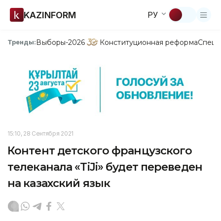
KAZINFORM
РУ
Выборы-2026
Конституционная реформа
Спецп
Тренды:
15:10, 28 Сентября 2021
Контент детского французского
телеканала «TiJi» будет переведен
на казахский язык