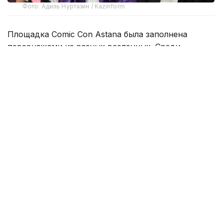
Фото: Адиль Нуртазин / Kazinform
Площадка Comic Con Astana была заполнена
персонажами из разных вселенных. Среди
посетителей можно было встретить героев аниме,
видеоигр, фильмов и комиксов.
Больше всего внимания традиционно привлекали
персонажи японской анимации. По залам
проходили герои из «Наруто», «One Piece»,
Genshin Impact и других популярных франшиз.
Для многих поклонников такие образы уже стали
неотъемлемой частью Comic Con — их выбирают
как опытные косплееры, так и те, кто впервые
решил попробовать себя в этом направлении.