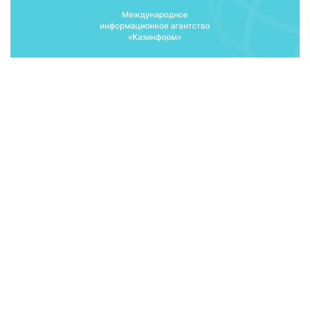
«На втором уровне начался этап собеседования, а
именно проведены собеседования
государственных служащих аппарата акима
области и руководящего состава областных
управлений, - рассказывает руководитель
департамента Агентства РК по делам
государственной службы и противодействию
коррупции по ВКО Бахтияр Камалов. - Кроме того,
до 24 апреля пройдут собеседования заместители
акимов городов и районов, руководители
аппаратов акимов, акимы сельских округов,
руководители самостоятельных отделов и
государственные служащие областных