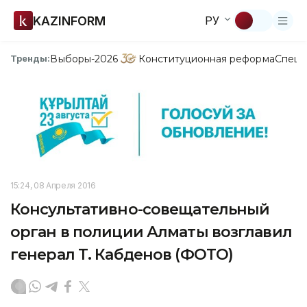
KAZINFORM
РУ
Выборы-2026
Конституционная реформа
Спецп
Тренды:
15:24, 08 Апреля 2016
Консультативно-совещательный
орган в полиции Алматы возглавил
генерал Т. Кабденов (ФОТО)