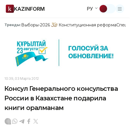
KAZINFORM
РУ
Выборы-2026
Конституционная реформа
Спецп
Тренды:
10:39, 03 Марта 2012
Консул Генерального консульства
России в Казахстане подарила
книги оралманам