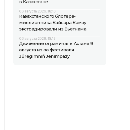
в Казахстане
06 августа 2026, 18:16
Казахстанского блогера-
миллионника Кайсара Камзу
экстрадировали из Вьетнама
06 августа 2026, 18:12
Движение ограничат в Астане 9
августа из-за фестиваля
Jüregımnıñ Jenımpazy