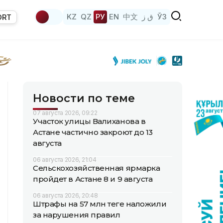
KZ
QZ
РУ
EN
中文
ق ز
ЎЗ
ORT
Новости по теме
07 августа 2026, 09:22
Участок улицы Валиханова в
Астане частично закроют до 13
августа
06 августа 2026, 21:04
Сельскохозяйственная ярмарка
пройдет в Астане 8 и 9 августа
06 августа 2026, 20:48
Штрафы на 57 млн теңге наложили
за нарушения правил