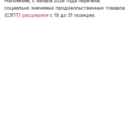
Напомним, с начала 2026 года перечень
социально значимых продовольственных товаров
(СЗПТ)
расширили
с 19 до 31 позиции.
Ранее министр торговли ответил, как цены
на топливо и возможное повышение тарифов
на электроэнергию
могут повлиять
на стоимость
продуктов питания.
Правительство
Серик Жумангарин
Казахстан
Зарина Жакупова
Автор
12:47, 22 Июля 2026
Новое правительство Молдовы
официально вступило в должность