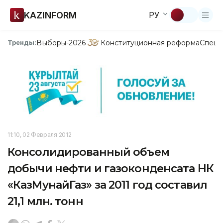
KAZINFORM
РУ
Выборы-2026
Конституционная реформа
Спецп
Тренды:
11:10, 02 Февраля 2012
Консолидированный объем
добычи нефти и газоконденсата НК
«КазМунайГаз» за 2011 год составил
21,1 млн. тонн