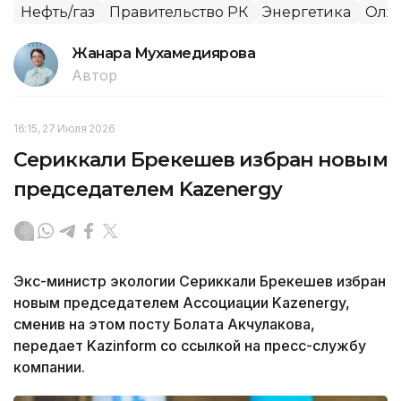
Нефть/газ
Правительство РК
Энергетика
Олжа
Жанара Мухамедиярова
Автор
16:15, 27 Июля 2026
Сериккали Брекешев избран новым
председателем Kazenergy
Экс-министр экологии Сериккали Брекешев избран
новым председателем Ассоциации Kazenergy,
сменив на этом посту Болата Акчулакова,
передает Kazinform со ссылкой на пресс-службу
компании.