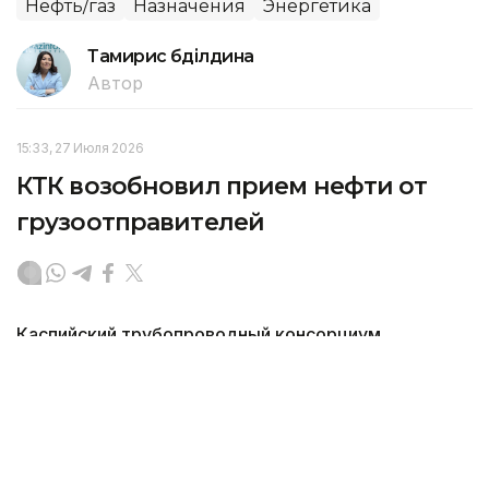
Нефть/газ
Назначения
Энергетика
Тамирис Әбділдина
Автор
15:33, 27 Июля 2026
КТК возобновил прием нефти от
грузоотправителей
Каспийский трубопроводный консорциум
возобновил прием нефти от грузоотправителей
и операции по ее отгрузке через морской терминал
в порту Новороссийск, передает Kazinform
со ссылкой на Министерство энергетики РК.