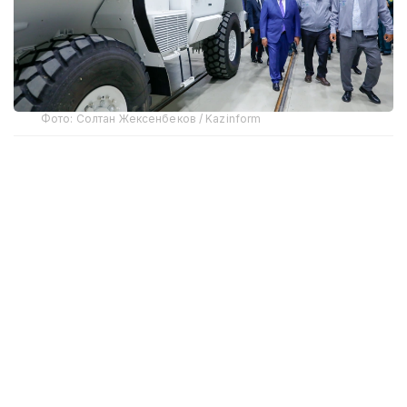
Фото: Солтан Жексенбеков / Kazinform
Предприятие выпускает бронированные колесные
машины Arlan и Alan-2, семейство боевых
бронированных машин Barys в конфигурациях
4×4, 6×6 и 8×8, а также перспективную
плавающую колесную платформу Terrex-Barys-A
8×8.